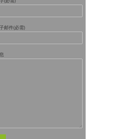
字(必需)
子邮件(必需)
息