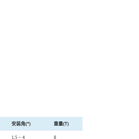
安装角(°)
重量(T)
1.5 ~ 4
8