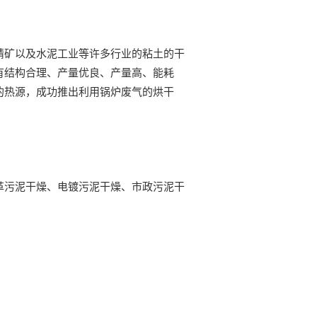
精矿以及水泥工业等许多行业的粘土的干
有结构合理、产量优良、产量高、能耗
的热源，成功推出利用锅炉废气的烘干
革污泥干燥、电镀污泥干燥、市政污泥干