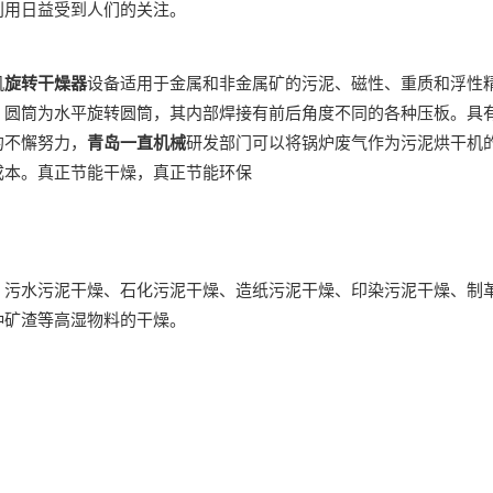
利用日益受到人们的关注。
机
旋转干燥器
设备适用于金属和非金属矿的污泥、磁性、重质和浮性
。圆筒为水平旋转圆筒，其内部焊接有前后角度不同的各种压板。具
的不懈努力，
青岛一直机械
研发部门可以将锅炉废气作为污泥烘干机
成本。真正节能干燥，真正节能环保
、污水污泥干燥、石化污泥干燥、造纸污泥干燥、印染污泥干燥、制
种矿渣等高湿物料的干燥。