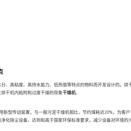
点
水分、高粘度、高持水能力、低热值等特点的物料而开发设计的。烘
在烘干机内粘附和过度干燥的现象
干燥机
．
用新型传动装置，与一般污泥干燥机相比，节约煤耗近20%，为客户
级净化除尘设备，达到和高于国家环保标准要求，减少设备对环境的