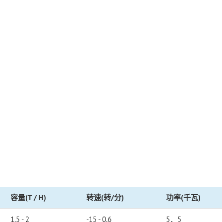
容量(T / H)
转速(转/分)
功率(千瓦)
1.5 - 2
-15 - 0.6
5．5